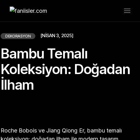
Skip
to
the
content
[NISAN 3, 2025]
DEKORASYON
Bambu Temalı
Koleksiyon: Doğadan
İlham
Roche Bobois ve Jiang Qiong Er, bambu temalı
koleksiyon: doğadan ilham ile modern tasarım