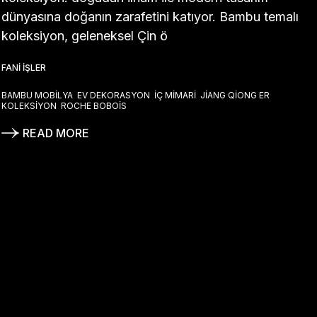
dünyasına doğanın zarafetini katıyor. Bambu temalı
koleksiyon, geleneksel Çin ö
FANI İŞLER
BAMBU MOBILYA
EV DEKORASYON
İÇ MIMARI
JIANG QIONG ER
KOLEKSIYON
ROCHE BOBOIS
READ MORE