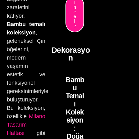
İ
zarafetini
n
c
katıyor.
e
l
Bambu temalı
e
koleksiyon
,
geleneksel Çin
Dekorasyo
öğelerini,
n
modern
yaşamın
estetik ve
Bamb
fonksiyonel
u
gereksinimleriyle
Temal
buluşturuyor.
ı
Bu koleksiyon,
Kolek
özellikle
Milano
siyon
Tasarım
:
Haftası
gibi
Doğa