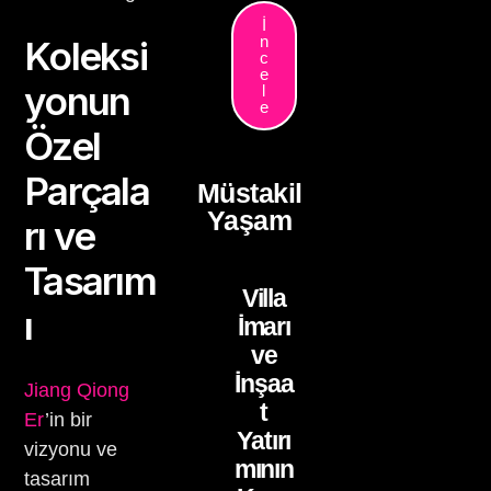
İ
n
Koleksi
c
e
yonun
l
e
Özel
Parçala
Müstakil
Yaşam
rı ve
Tasarım
Villa
ı
İmarı
ve
İnşaa
Jiang Qiong
t
Er
’in bir
Yatırı
vizyonu ve
mının
tasarım