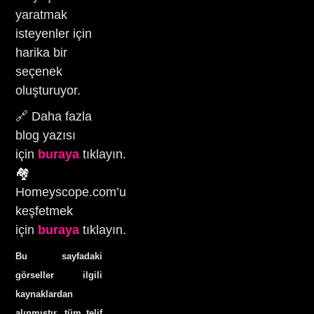
yaratmak
isteyenler için
harika bir
seçenek
oluşturuyor.
🔗 Daha fazla
blog yazısı
için
buraya
tıklayın.
🏘️
Homeyscope.com’u
keşfetmek
için
buraya
tıklayın.
Bu sayfadaki
görseller ilgili
kaynaklardan
alınmıştır, tüm telif