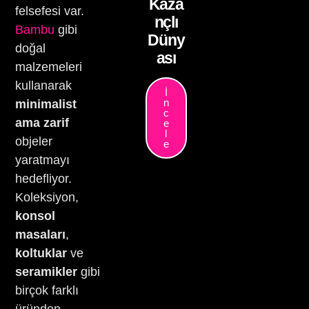
Kaza
felsefesi var.
nçlı
Bambu
gibi
Düny
doğal
ası
malzemeleri
kullanarak
İ
n
minimalist
c
ama zarif
e
l
objeler
e
yaratmayı
hedefliyor.
Koleksiyon,
konsol
masaları
,
koltuklar
ve
seramikler
gibi
birçok farklı