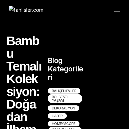
Bamb
u
Blog
Temalı
Kategorile
Kolek
ri
siyon:
BAHÇELI EVLER
BÖLGESEL
Doğa
YAŞAM
DEKORASYON
dan
HABER
HOMEYSCOPE