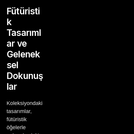
Fütüristi
k
Tasarıml
ar ve
Gelenek
sel
Dokunuş
lar
Koleksiyondaki
tasarımlar,
fütüristik
öğelerle