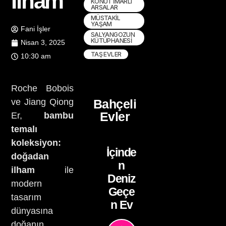
İlham
KONUT İMARLI
ARSALAR
MÜSTAKIL
YAŞAM
Fani İşler
SALYANGOZUN
KÜTÜPHANESI
Nisan 3, 2025
TAŞ EVLER
10:30 am
Roche Bobois
ve Jiang Qiong
Bahçeli
Evler
Er,
bambu
temalı
koleksiyon:
İçinde
doğadan
n
ilham
ile
Deniz
modern
Geçe
tasarım
n Ev
dünyasına
doğanın