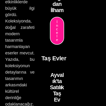
etkinliklerde
dan
büyük ilgi
İlham
gördü.
Koleksiyonda,
İ
n
doğal zarafeti
c
e
modern
l
e
tasarımla
harmanlayan
eserler mevcut.
Taş Evler
Yazıda, bu
koleksiyonun
detaylarına ve
Ayval
tasarımın
ık’ta
arkasındaki
Satılık
kültürel
Taş
derinliğe
Ev
odaklanacağız.