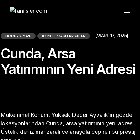
Skip
to
the
content
[MART 17, 2025]
HOMEYSCOPE
KONUT İMARLI ARSALAR
Cunda, Arsa
Yatırımının Yeni Adresi
Mükemmel Konum, Yüksek Değer Ayvalık’ın gözde
lokasyonlarından Cunda, arsa yatırımının yeni adresi.
Üstelik deniz manzaralı ve anayola cepheli bu prestijli