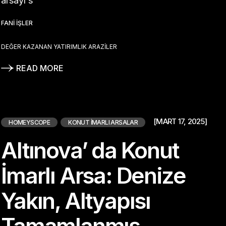
arsayı s
FANI İŞLER
DEĞER KAZANAN YATIRIMLIK ARAZILER
READ MORE
[MART 17, 2025]
HOMEYSCOPE
KONUT İMARLI ARSALAR
Altınova’ da Konut
İmarlı Arsa: Denize
Yakın, Altyapısı