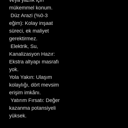
veya yazlık için
mükemmel konum.
Düz Arazi (%0-3
eğim): Kolay inşaat
süreci, ek maliyet
gerektirmez.
Elektrik, Su,
Kanalizasyon Hazır:
Ekstra altyapı masrafı
yok.
Yola Yakın: Ulaşım
kolaylığı, dört mevsim
erişim imkânı.
Yatırım Fırsatı: Değer
kazanma potansiyeli
yüksek.