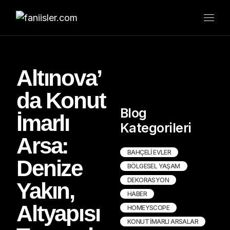
Altınova’
da Konut
Blog
İmarlı
Kategorileri
Arsa:
BAHÇELI EVLER
Denize
BÖLGESEL YAŞAM
DEKORASYON
Yakın,
HABER
Altyapısı
HOMEYSCOPE
KONUT İMARLI ARSALAR