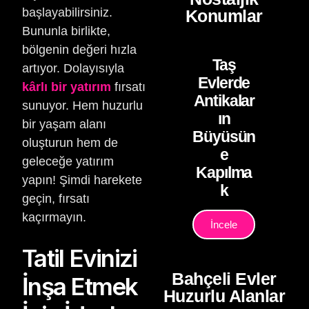
başlayabilirsiniz.
Konumlar
Bununla birlikte,
bölgenin değeri hızla
Taş
artıyor. Dolayısıyla
Evlerde
kârlı bir yatırım
fırsatı
Antikalar
sunuyor. Hem huzurlu
ın
bir yaşam alanı
Büyüsün
oluşturun hem de
e
geleceğe yatırım
Kapılma
yapın! Şimdi harekete
k
geçin, fırsatı
kaçırmayın.
İncele
Tatil Evinizi
Bahçeli Evler
İnşa Etmek
Huzurlu Alanlar