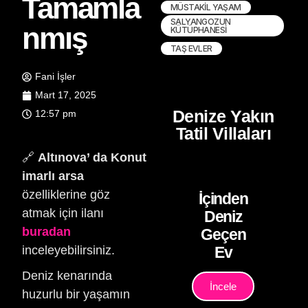
Tamamla
MÜSTAKIL YAŞAM
SALYANGOZUN
nmış
KÜTÜPHANESI
TAŞ EVLER
Fani İşler
Mart 17, 2025
Denize Yakın
12:57 pm
Tatil Villaları
🔗
Altınova’ da Konut
imarlı arsa
özelliklerine göz
İçinden
atmak için ilanı
Deniz
buradan
Geçen
inceleyebilirsiniz.
Ev
Deniz kenarında
İncele
huzurlu bir yaşamın