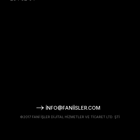
INFO@FANIISLER.COM
©2017 FANI İŞLER DIJITAL HIZMETLER VE TICARET LTD. ŞTI