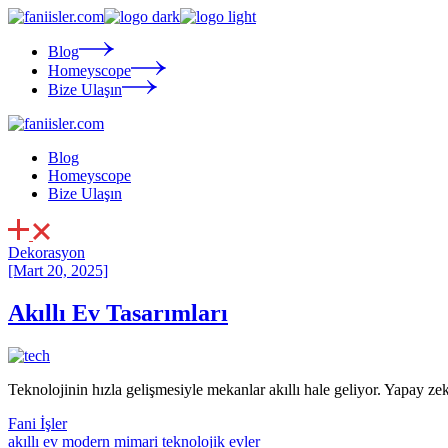
Skip
to
the
Blog
content
Homeyscope
Bize Ulaşın
Blog
Homeyscope
Bize Ulaşın
Dekorasyon
[Mart 20, 2025]
Akıllı Ev Tasarımları
Teknolojinin hızla gelişmesiyle mekanlar akıllı hale geliyor. Yapay zek
Fani İşler
akıllı ev
modern mimari
teknolojik evler