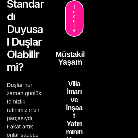
Standar
İ
n
dı
c
e
Duyusa
l
e
l Duşlar
Olabilir
Müstakil
Yaşam
mi?
Villa
Duşlar her
İmarı
zaman günlük
ve
temizlik
İnşaa
rutinimizin bir
t
parçasıydı.
Yatırı
Fakat artık
mının
onlar sadece