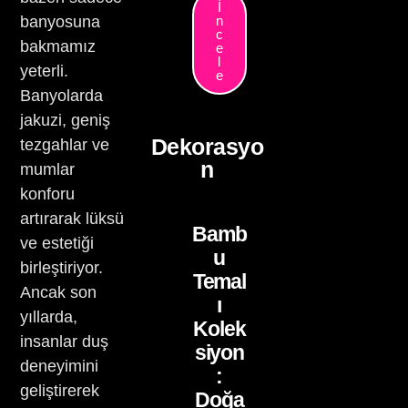
İ
banyosuna
n
c
bakmamız
e
l
yeterli.
e
Banyolarda
jakuzi, geniş
Dekorasyo
tezgahlar ve
n
mumlar
konforu
artırarak lüksü
Bamb
ve estetiği
u
birleştiriyor.
Temal
Ancak son
ı
yıllarda,
Kolek
insanlar duş
siyon
deneyimini
:
geliştirerek
Doğa