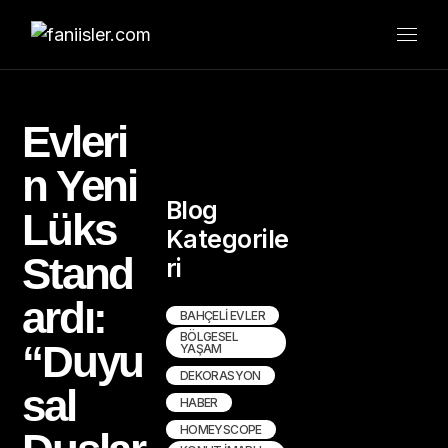
Evleri
n Yeni
Blog
Lüks
Kategorile
Stand
ri
ardı:
BAHÇELI EVLER
BÖLGESEL
“Duyu
YAŞAM
DEKORASYON
sal
HABER
HOMEYSCOPE