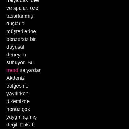
İtalya’daki otel
ve spalar, özel
tasarlanmış
duşlarla
müşterilerine
benzersiz bir
duyusal
deneyim
sunuyor. Bu
trend
İtalya’dan
Akdeniz
bölgesine
yayılırken
ülkemizde
henüz çok
yaygınlaşmış
değil. Fakat