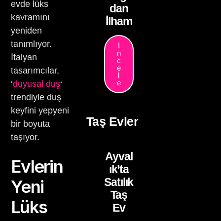
evde lüks
dan
kavramını
İlham
yeniden
tanımlıyor.
İ
n
İtalyan
c
e
tasarımcılar,
l
e
‘
duyusal duş
‘
trendiyle duş
keyfini yepyeni
Taş Evler
bir boyuta
taşıyor.
Ayval
Evlerin
ık’ta
Satılık
Yeni
Taş
Lüks
Ev