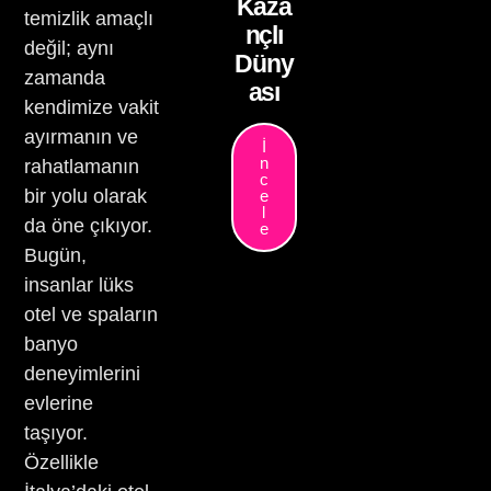
Kaza
temizlik amaçlı
nçlı
değil; aynı
Düny
zamanda
ası
kendimize vakit
ayırmanın ve
İ
n
rahatlamanın
c
bir yolu olarak
e
l
da öne çıkıyor.
e
Bugün,
insanlar lüks
otel ve spaların
banyo
deneyimlerini
evlerine
taşıyor.
Özellikle