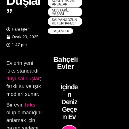
Duşlar
KONUT İMARLI
ARSALAR
”
MÜSTAKIL
YAŞAM
SALYANGOZUN
KÜTÜPHANESI
Fani İşler
TAŞ EVLER
Ocak 23, 2025
1:47 pm
Bahçeli
Evlerin yeni
Evler
lüks standardı
duyusal duşlar
;
İçinde
farklı su ve ışık
n
modları sunar.
Deniz
Bir evin
lüks
Geçe
olup olmadığını
n Ev
anlamak için
bazen sadece