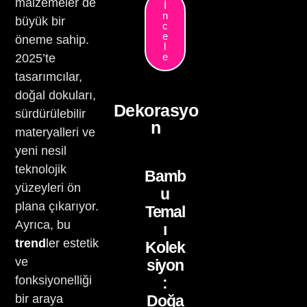
malzemeler de
İ
n
büyük bir
c
e
öneme sahip.
l
e
2025’te
tasarımcılar,
doğal dokuları,
Dekorasyo
sürdürülebilir
n
materyalleri ve
yeni nesil
teknolojik
Bamb
yüzeyleri ön
u
plana çıkarıyor.
Temal
Ayrıca, bu
ı
trend
ler estetik
Kolek
ve
siyon
fonksiyonelliği
:
bir araya
Doğa