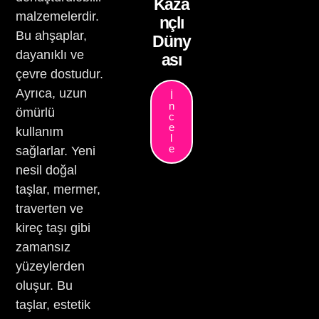
Kaza
malzemelerdir.
nçlı
Bu ahşaplar,
Düny
dayanıklı ve
ası
çevre dostudur.
Ayrıca, uzun
İ
n
ömürlü
c
e
kullanım
l
e
sağlarlar. Yeni
nesil doğal
taşlar, mermer,
traverten ve
kireç taşı gibi
zamansız
yüzeylerden
oluşur. Bu
taşlar, estetik