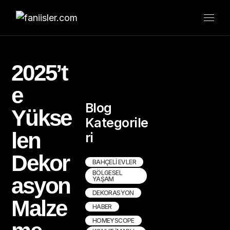
2025’t
e
Blog
Yükse
Kategorile
len
ri
Dekor
BAHÇELI EVLER
BÖLGESEL
asyon
YAŞAM
DEKORASYON
Malze
HABER
HOMEYSCOPE