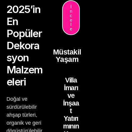
2025’in
İ
n
c
En
e
l
e
Popüler
Dekora
Müstakil
syon
Yaşam
Malzem
eleri
Villa
İmarı
ve
Doğal ve
İnşaa
sürdürülebilir
t
ahşap türleri,
Yatırı
organik ve geri
mının
dönüştürülebilir