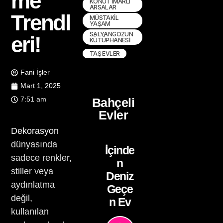
me
KONUT İMARLI
ARSALAR
Trendl
MÜSTAKIL
YAŞAM
SALYANGOZUN
eri!
KÜTÜPHANESI
TAŞ EVLER
Fani İşler
Mart 1, 2025
7:51 am
Bahçeli
Evler
Dekorasyon
dünyasında
İçinde
sadece renkler,
n
stiller veya
Deniz
aydınlatma
Geçe
değil,
n Ev
kullanılan