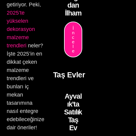
dan
getiriyor. Peki,
İlham
2025’te
yükselen
İ
dekorasyon
n
malzeme
c
e
trendleri
neler?
l
e
İşte 2025’in en
dikkat çeken
malzeme
Taş Evler
trendleri ve
bunları iç
mekan
Ayval
tasarımına
ık’ta
nasıl entegre
Satılık
Taş
edebileceğinize
Ev
dair öneriler!