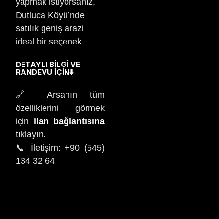
yapmak istiyorsanız,
Dutluca Köyü’nde
satılık geniş arazi
ideal bir seçenek.
DETAYLI BILGI VE
RANDEVU İÇIN
⬇️
🔗 Arsanın tüm
özelliklerini görmek
için
ilan bağlantısına
tıklayın.
📞 İletişim: +90 (545)
134 32 64