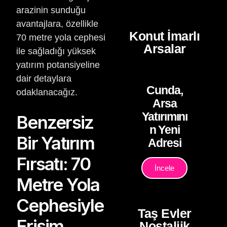
arazinin sunduğu
avantajlara, özellikle
Konut İmarlı
70 metre yola cephesi
Arsalar
ile sağladığı yüksek
yatırım potansiyeline
dair detaylara
Cunda,
odaklanacağız.
Arsa
Yatırımını
Benzersiz
n Yeni
Bir Yatırım
Adresi
Fırsatı: 70
İncele
Metre Yola
Cephesiyle
Taş Evler
Erişim
Nostaljik