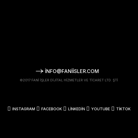
INFO@FANIISLER.COM
©2017 FANI İŞLER DIJITAL HIZMETLER VE TICARET LTD. ŞTI
INSTAGRAM
FACEBOOK
LINKEDIN
YOUTUBE
TIKTOK