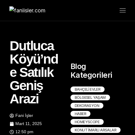
Dutluca
Köyü’nd
Blog
e Satılık
Kategorileri
Geniş
BAHÇELI EVLER
Arazi
BÖLGESEL YAŞAM
DEKORASYON
HABER
Fani İşler
HOMEYSCOPE
Mart 11, 2025
KONUT İMARLI ARSALAR
12:50 pm