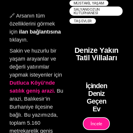
MÜSTAKIL YAŞAM
SALYANGOZUN
KÜTÜPHANESI
🔗 Arsanın tüm
TAŞ EVLER
özelliklerini görmek
için
ilan bağlantısına
tıklayın.
Denize Yakın
Sakin ve huzurlu bir
Tatil Villaları
yaşam arayanlar ve
değerli yatırımlar
yapmak isteyenler için
Dutluca Köyü’nde
İçinden
satılık geniş arazi.
Bu
Deniz
arazi, Balıkesir’in
Geçen
Burhaniye ilçesine
Ev
bağlı. Bu yazımızda,
toplam 5.160
İncele
metrekarelik geniş