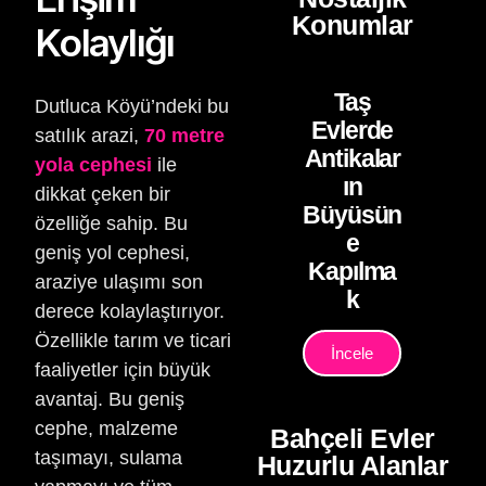
Konumlar
Kolaylığı
Taş
Dutluca Köyü’ndeki bu
Evlerde
satılık arazi,
70 metre
Antikalar
yola cephesi
ile
ın
dikkat çeken bir
Büyüsün
özelliğe sahip. Bu
e
geniş yol cephesi,
Kapılma
araziye ulaşımı son
k
derece kolaylaştırıyor.
Özellikle tarım ve ticari
İncele
faaliyetler için büyük
avantaj. Bu geniş
cephe, malzeme
Bahçeli Evler
taşımayı, sulama
Huzurlu Alanlar